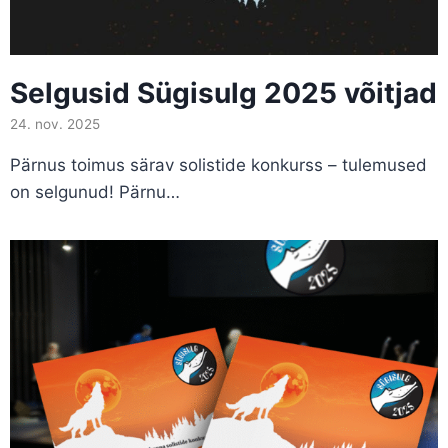
Selgusid Sügisulg 2025 võitjad
24. nov. 2025
Pärnus toimus särav solistide konkurss – tulemused
on selgunud! Pärnu…