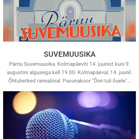
SUVEMUUSIKA
Pärnu Suvemuusika. Kolmapäeviti 14. juunist kuni 9.
augustini algusega kell 19.00. Kolmapäeval, 14. juunil.
Õhtuhetked rannaliival. Pasunakoor "Õnn tuli õuele"...