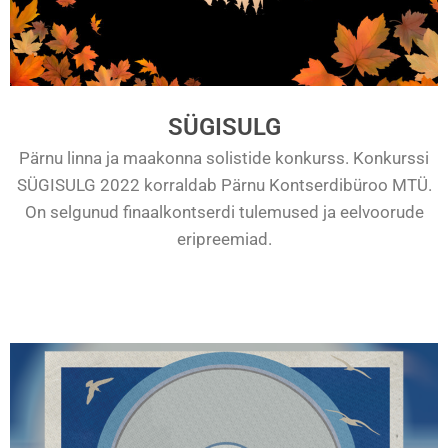
SÜGISULG
Pärnu linna ja maakonna solistide konkurss. Konkurssi
SÜGISULG 2022 korraldab Pärnu Kontserdibüroo MTÜ.
On selgunud finaalkontserdi tulemused ja eelvoorude
eripreemiad.